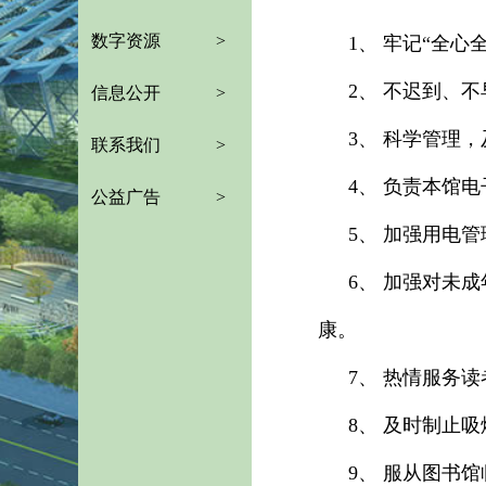
数字资源
>
1、 牢记“全
2、 不迟到、
信息公开
>
3、 科学管理
联系我们
>
4、 负责本馆
公益广告
>
5、 加强用电
6、 加强对未
康。
7、 热情服务
8、 及时制止
9、 服从图书