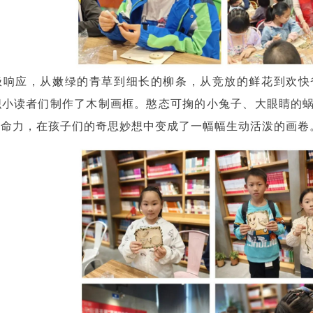
极响应，从嫩绿的青草到细长的柳条，从竞放的鲜花到欢快
织小读者们制作了木制画框。憨态可掬的小兔子、大眼睛的
生命力，在孩子们的奇思妙想中变成了一幅幅生动活泼的画卷