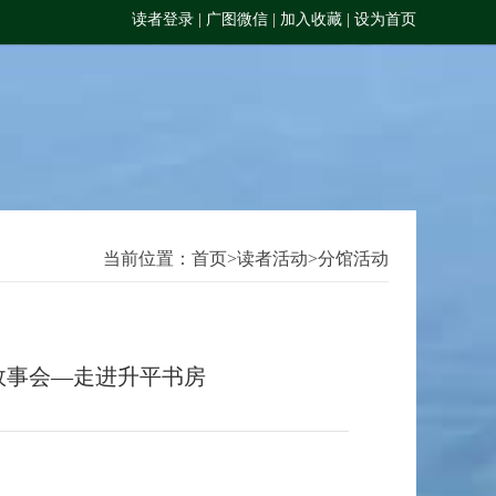
读者登录
|
广图微信
|
加入收藏
|
设为首页
当前位置：
首页
>
读者活动
>
分馆活动
姐故事会—走进升平书房