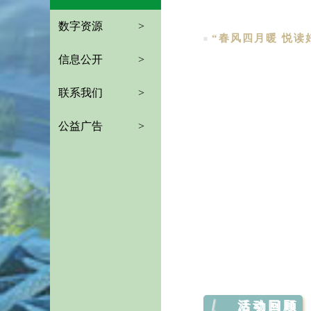
数字资源
>
“春风四月暖 悦读
信息公开
>
联系我们
>
公益广告
>
1
活动回顾