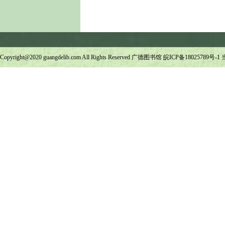
Copyright@2020 guangdelib.com All Rights Reserved 广德图书馆
皖ICP备18025789号-1