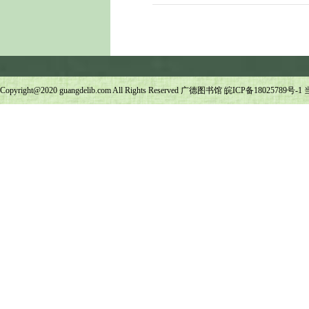
Copyright@2020 guangdelib.com All Rights Reserved 广德图书馆
皖ICP备18025789号-1