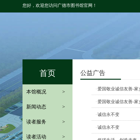
您好，欢迎您访问广德市图书馆官网！
首页
公益广告
爱国敬业诚信友善-家
·
本馆概况
>
爱国敬业诚信友善-家
·
新闻动态
>
诚信永不变
·
读者服务
>
诚信永不变
·
读者活动
>