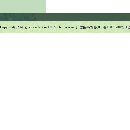
Copyright@2020 guangdelib.com All Rights Reserved 广德图书馆
皖ICP备18025789号-1