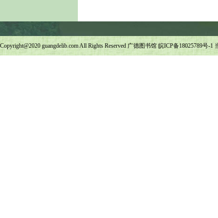
Copyright@2020 guangdelib.com All Rights Reserved 广德图书馆
皖ICP备18025789号-1