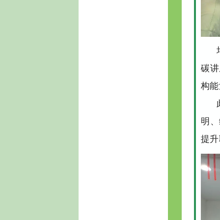
碳讲
构能
明、
提升