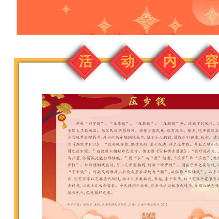
活
动
内
容