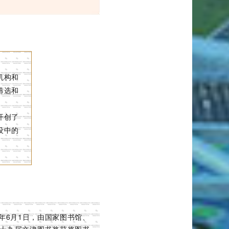
机构和
筛选和
开创了
设中的
年6月1日，由国家图书馆、