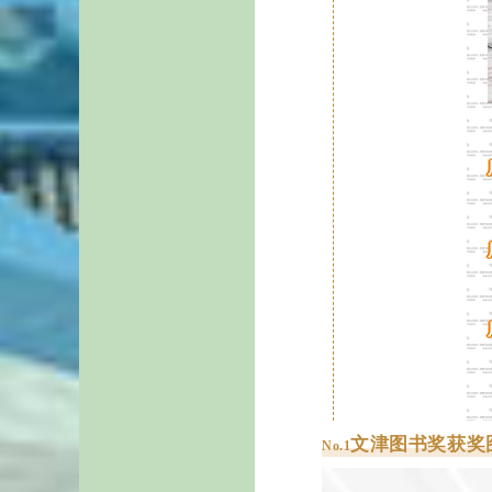
文津图书奖获奖
No.1