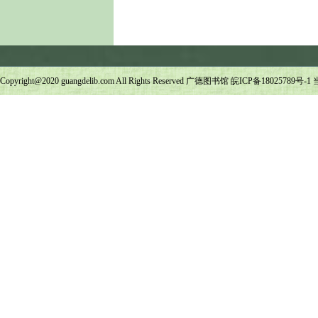
Copyright@2020 guangdelib.com All Rights Reserved 广德图书馆
皖ICP备18025789号-1