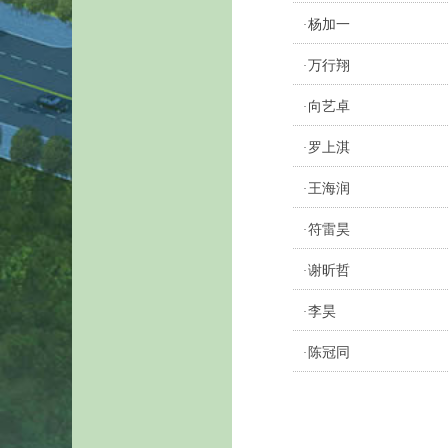
杨加一
·
万行翔
·
向艺卓
·
罗上淇
·
王海润
·
符雷昊
·
谢昕哲
·
李昊
·
陈冠同
·