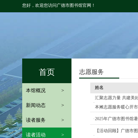
您好，欢迎您访问广德市图书馆官网！
首页
志愿服务
姓名
本馆概况
>
汇聚志愿力量 共建美好
·
新闻动态
>
本摊志愿服务暖心开市
2025年广德市图书馆
·
读者服务
>
【活动回顾】广德市图
读者活动
>
·