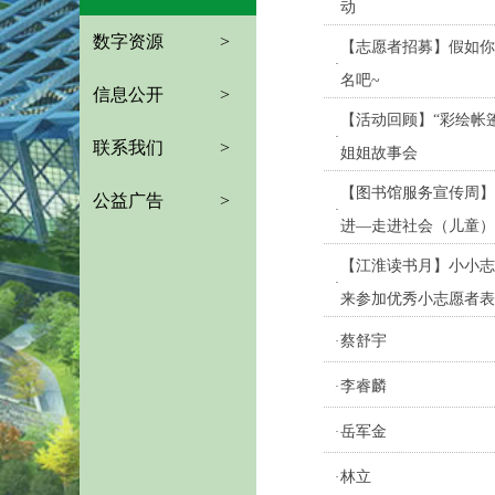
动
数字资源
>
【志愿者招募】假如你
·
名吧~
信息公开
>
【活动回顾】“彩绘帐
·
联系我们
>
姐姐故事会
【图书馆服务宣传周】“
公益广告
>
·
进—走进社会（儿童）
【江淮读书月】小小志
·
来参加优秀小志愿者表
蔡舒宇
·
李睿麟
·
岳军金
·
林立
·