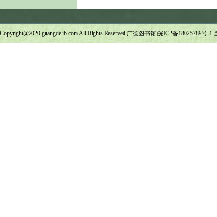
Copyright@2020 guangdelib.com All Rights Reserved 广德图书馆
皖ICP备18025789号-1