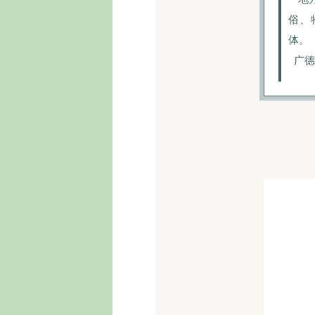
俗、
体。
广德
时间：
地点：
举办单
承办部
策划人