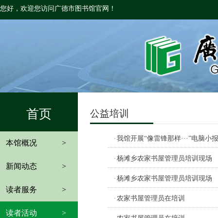
您好，欢迎您访问广德市图书馆官网！
首页
公益培训
我馆开展“像雷锋那样···”电脑小
·
本馆概况
>
杨滩乡农家书屋管理员培训现场
·
新闻动态
>
杨滩乡农家书屋管理员培训现场
·
读者服务
>
农家书屋管理员在培训
·
读者活动
>