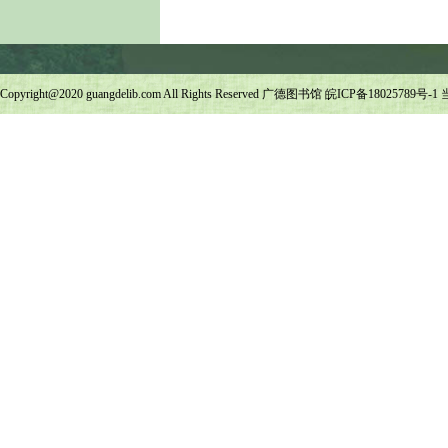
Copyright@2020 guangdelib.com All Rights Reserved 广德图书馆
皖ICP备18025789号-1